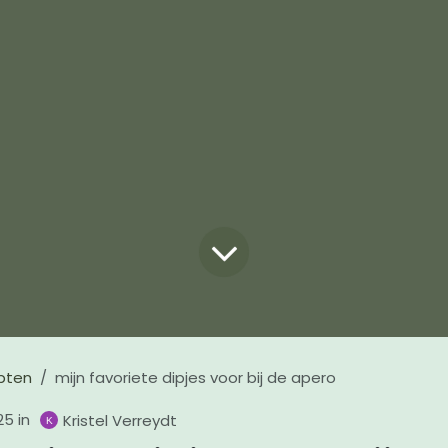
pten
mijn favoriete dipjes voor bij de apero
25
in
Kristel Verreydt