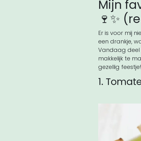
Mijn fa
🍷✨ (r
Er is voor mij 
een drankje, w
Vandaag deel ik 
makkelijk te m
gezellig feestje
1. Tomat