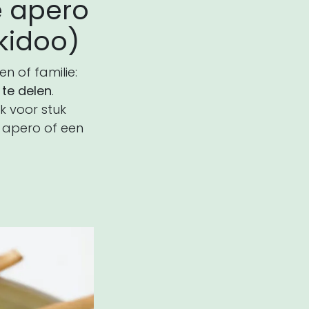
de apero
kidoo)
n of familie:
 te delen
.
uk voor stuk
 apero of een