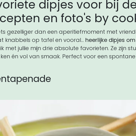
voriete dipjes voor bij 
ecepten en foto's by coo
niets gezelliger dan een aperitiefmoment met vriende
at knabbels op tafel en vooral…
heerlijke dipjes om
met jullie mijn drie absolute favorieten. Ze zijn st
aken én vol van smaak. Perfect voor een spontane
!
entapenade